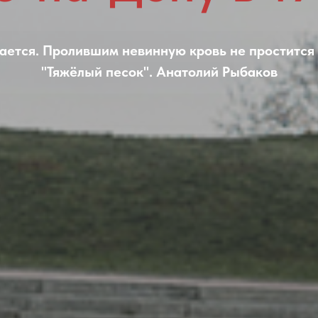
ается. Пролившим невинную кровь не простится н
"Тяжёлый песок". Анатолий Рыбаков