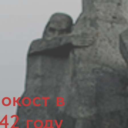
окост в
42 году