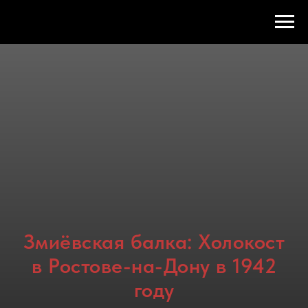
Змиёвская балка: Холокост
в Ростове-на-Дону в 1942
году