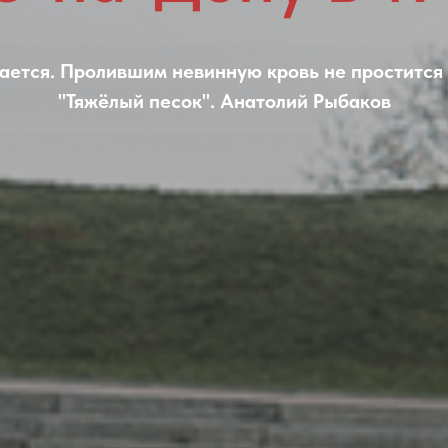
ается. Пролившим невинную кровь не простится н
"Тяжёлый песок". Анатолий Рыбаков