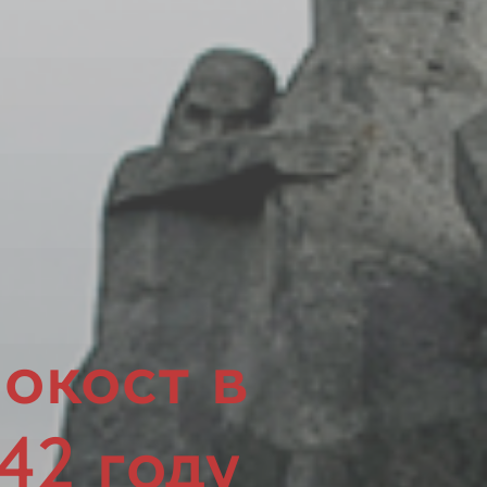
окост в
42 году