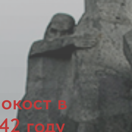
окост в
42 году