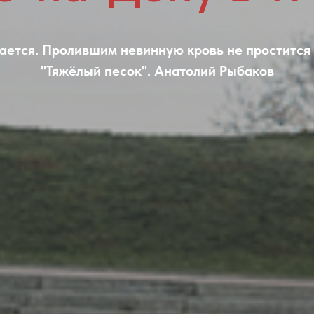
ается. Пролившим невинную кровь не простится н
"Тяжёлый песок". Анатолий Рыбаков